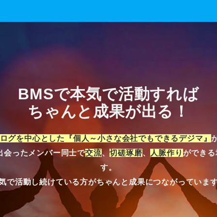
BMSで本気で活動すれば
ちゃんと成果が出る！
ログを中心とした
『個人～小さな会社でもできるデジマ』
出会ったメンバー同士で
交流
、
切磋琢磨
、
人脈作り
ができる
す。
気で活動し続けている方がちゃんと成果につながっていま