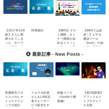
【2017年10月
利用規約
【BMS】ゲス
【BMSでは必
版】さらに制
ト講師：セミ
須！】ビデオ
限されてしま
ナー講師を始
通話ツール
った…キーワ
めるメリット
「Zoom」の始
ードプランナ
とテーマの探
め方と基本的
ーの活用法！
し方
な使い方
最新記事 -
New Posts
-
医療脱毛でオ
メルマガ読者
初級コース
【第2回授業】
ススメのレナ
さん＆LINE読
（Giraffeで構
アフィリエイ
トゥスクリニ
者さんへサー
築編）
トプロデュー
ックの紹介
ビス販売をす
ス企画