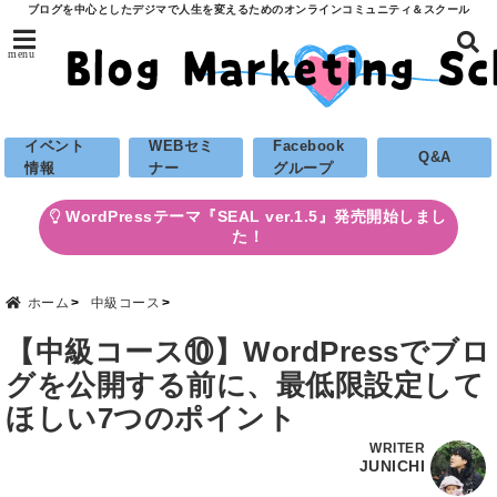
ブログを中心としたデジマで人生を変えるためのオンラインコミュニティ＆スクール
menu
イベント
WEBセミ
Facebook
Q&A
情報
ナー
グループ
WordPressテーマ『SEAL ver.1.5』発売開始しまし
た！
ホーム
中級コース
【中級コース⑩】WordPressでブロ
グを公開する前に、最低限設定して
ほしい7つのポイント
WRITER
JUNICHI