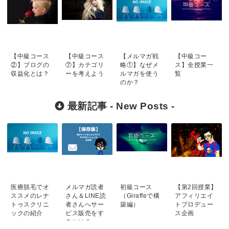
【中級コース
【中級コース
【メルマガ戦
【中級コー
②】ブログの
⑦】カテゴリ
略①】なぜメ
ス】全授業一
収益化とは？
ーを考えよう
ルマガを使う
覧
のか？
最新記事 -
New Posts
-
医療脱毛でオ
メルマガ読者
初級コース
【第2回授業】
ススメのレナ
さん＆LINE読
（Giraffeで構
アフィリエイ
トゥスクリニ
者さんへサー
築編）
トプロデュー
ックの紹介
ビス販売をす
ス企画
るには？