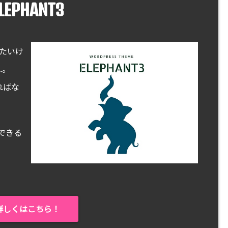
LEPHANT3
したいけ
…。
ればな
できる
詳しくはこちら！