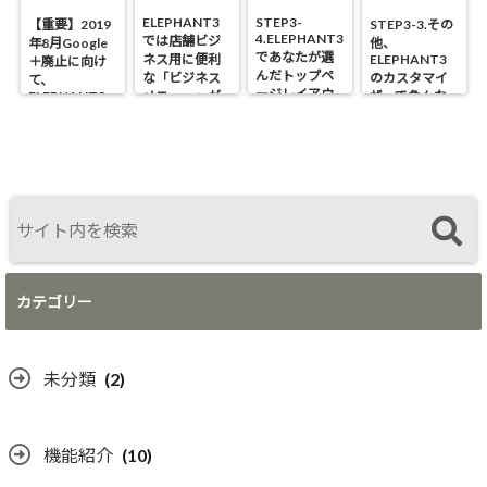
ELEPHANT3
STEP3-
【重要】2019
STEP3-3.その
4.ELEPHANT3
では店舗ビジ
年8月Google
他、
であなたが選
ネス用に便利
ELEPHANT3
＋廃止に向け
んだトップペ
な「ビジネス
のカスタマイ
て、
ージレイアウ
ELEPHANT3
メニュー」が
ザーで色んな
トに合わせて
の仕様変更が
設置できる！
カスタマイズ
記事一覧数を
あります
をしよう
調整しよう！
カテゴリー
未分類
(2)
機能紹介
(10)