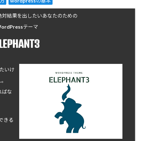
い方
wordpressの基本
絶対結果を出したいあなたのための
ordPressテーマ
LEPHANT3
したいけ
…。
ればな
できる